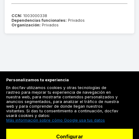
CCN:
1003000338
Dependencias funcionales:
Privados
Organización:
Privados
Personalizamos tu experiencia
En docfav utilizamos cookies y otras tecnologías de
rastreo para mejorar tu experiencia de navegación en
nuestra web, para mostrarte contenidos personalizados y
anuncios segmentados, para analizar el tráfico de nuestra
Registrarse
web y para comprender de donde llegan nuestros
visitantes. Si das tu consentimiento a continuación, docfav
Docfav
usará cookies y datos:
Más información sobre cómo Google usa tus datos
Recursos
Configurar
Para doctores