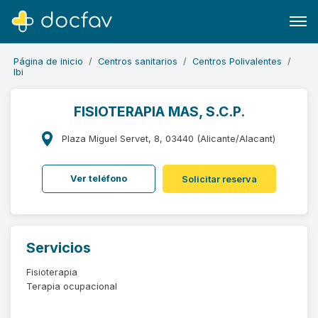
Página de inicio
Centros sanitarios
Centros Polivalentes
Ibi
FISIOTERAPIA MAS, S.C.P.
Buscar
Plaza Miguel Servet, 8, 03440 (Alicante/Alacant)
Software para clínicas
Ver teléfono
Solicitar reserva
Soporte
¿Eres un doctor?
Servicios
Fisioterapia
Terapia ocupacional