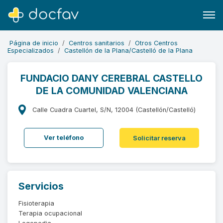
Página de inicio
Centros sanitarios
Otros Centros
Especializados
Castellón de la Plana/Castelló de la Plana
FUNDACIO DANY CEREBRAL CASTELLO
DE LA COMUNIDAD VALENCIANA
Buscar
Software para clínicas
Calle Cuadra Cuartel, S/N, 12004 (Castellón/Castelló)
Soporte
Ver teléfono
Solicitar reserva
¿Eres un doctor?
Servicios
Fisioterapia
Terapia ocupacional