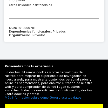
Logopedia
Otras unidades asistenciales
CCN:
1012000781
Dependencias funcionales:
Privados
Organización:
Privados
Personalizamos tu experiencia
En docfav utilizamos cookies y otras tecnologías de
rastreo para mejorar tu experiencia de navegación en
nuestra web, para mostrarte contenidos personalizados y
anuncios segmentados, para analizar el tráfico de nuestra
Registrarse
web y para comprender de donde llegan nuestros
visitantes. Si das tu consentimiento a continuación, docfav
Docfav
usará cookies y datos:
Más información sobre cómo Google usa tus datos
Recursos