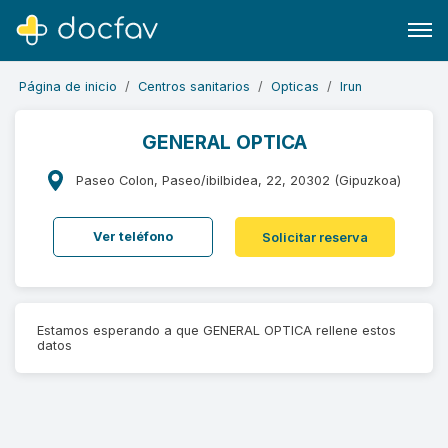
Página de inicio
Centros sanitarios
Opticas
Irun
GENERAL OPTICA
Paseo Colon, Paseo/ibilbidea, 22, 20302 (Gipuzkoa)
Buscar
Software para clínicas
Ver teléfono
Solicitar reserva
Soporte
¿Eres un doctor?
Estamos esperando a que GENERAL OPTICA rellene estos
datos