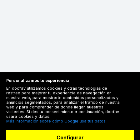
Personalizamos tu experiencia
En docfav utilizamos cookies y otras tecnologías de
rastreo para mejorar tu experiencia de navegación en
nuestra web, para mostrarte contenidos personalizados y
anuncios segmentados, para analizar el tráfico de nuestra
Registrarse
web y para comprender de donde llegan nuestros
visitantes. Si das tu consentimiento a continuación, docfav
Docfav
usará cookies y datos:
Más información sobre cómo Google usa tus datos
Recursos
Configurar
Para doctores