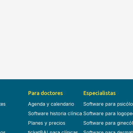
Para doctores
Especialistas
tes
Agenda y calendario
Software para psicól
Software historia clínica
Software para logope
Planes y precios
Software para ginecó
cos
ticketBAI para clínicas
Software para dermat