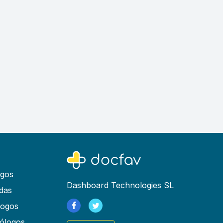
ogos
Dashboard Technologies SL
das
logos
ólogos