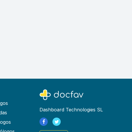
ogos
Dashboard Technologies SL
das
logos
ólogos