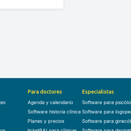
Para doctores
Especialistas
tes
Agenda y calendario
Software para psicól
Software historia clínica
Software para logope
Planes y precios
Software para ginecó
cos
ticketBAI para clínicas
Software para dermat