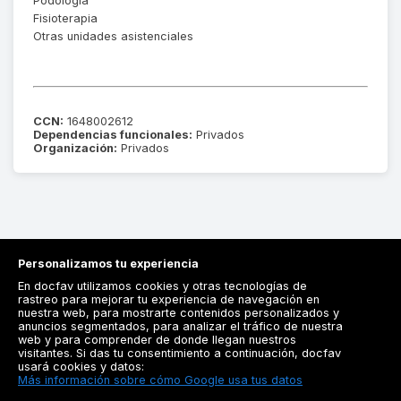
Podología
Fisioterapia
Otras unidades asistenciales
CCN:
1648002612
Dependencias funcionales:
Privados
Organización:
Privados
Personalizamos tu experiencia
En docfav utilizamos cookies y otras tecnologías de
rastreo para mejorar tu experiencia de navegación en
nuestra web, para mostrarte contenidos personalizados y
anuncios segmentados, para analizar el tráfico de nuestra
Registrarse
web y para comprender de donde llegan nuestros
visitantes. Si das tu consentimiento a continuación, docfav
Docfav
usará cookies y datos:
Más información sobre cómo Google usa tus datos
Recursos