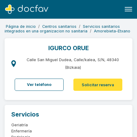
Página de inicio
Centros sanitarios
Servicios sanitarios
integrados en una organizacion no sanitaria
Amorebieta-Etxano
IGURCO ORUE
Buscar
Calle San Miguel Dudea, Calle/kalea, S/N, 48340
Software para clínicas
(Bizkaia)
Soporte
Ver teléfono
Solicitar reserva
¿Eres un doctor?
Servicios
Geriatría
Enfermería