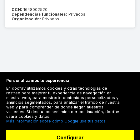
CCN:
1648002520
Dependencias funcionales:
Privados
Organización:
Privados
Personalizamos tu experiencia
En docfav utilizamos cookies y otras tecnologías de
rastreo para mejorar tu experiencia de navegación en
nuestra web, para mostrarte contenidos personalizados y
anuncios segmentados, para analizar el tráfico de nuestra
Registrarse
web y para comprender de donde llegan nuestros
visitantes. Si das tu consentimiento a continuación, docfav
Docfav
usará cookies y datos:
Más información sobre cómo Google usa tus datos
Recursos
Configurar
Para doctores