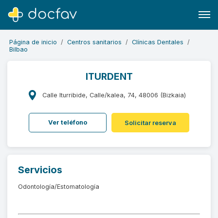
Página de inicio
Centros sanitarios
Clínicas Dentales
Bilbao
ITURDENT
Buscar
Calle Iturribide, Calle/kalea, 74, 48006 (Bizkaia)
Software para clínicas
Ver teléfono
Solicitar reserva
Soporte
¿Eres un doctor?
Servicios
Odontología/Estomatología