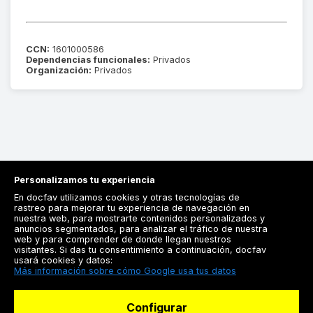
CCN:
1601000586
Dependencias funcionales:
Privados
Organización:
Privados
Personalizamos tu experiencia
En docfav utilizamos cookies y otras tecnologías de
rastreo para mejorar tu experiencia de navegación en
nuestra web, para mostrarte contenidos personalizados y
anuncios segmentados, para analizar el tráfico de nuestra
Registrarse
web y para comprender de donde llegan nuestros
visitantes. Si das tu consentimiento a continuación, docfav
Docfav
usará cookies y datos:
Más información sobre cómo Google usa tus datos
Recursos
Configurar
Para doctores