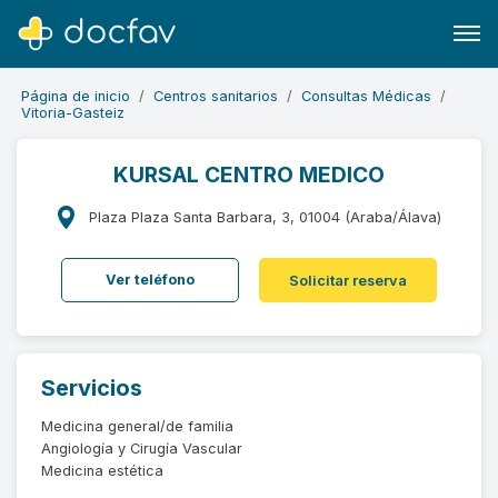
Página de inicio
Centros sanitarios
Consultas Médicas
Vitoria-Gasteiz
KURSAL CENTRO MEDICO
Buscar
Plaza Plaza Santa Barbara, 3, 01004 (Araba/Álava)
Software para clínicas
Ver teléfono
Solicitar reserva
Soporte
¿Eres un doctor?
Servicios
Medicina general/de familia
Angiología y Cirugía Vascular
Medicina estética