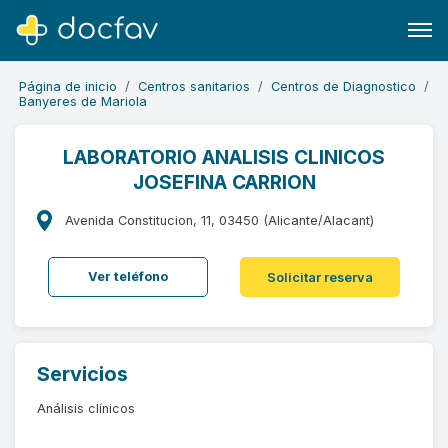
Página de inicio
Centros sanitarios
Centros de Diagnostico
Banyeres de Mariola
LABORATORIO ANALISIS CLINICOS
JOSEFINA CARRION
Buscar
Software para clínicas
Avenida Constitucion, 11, 03450 (Alicante/Alacant)
Soporte
Ver teléfono
Solicitar reserva
¿Eres un doctor?
Servicios
Análisis clínicos