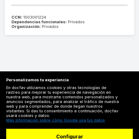
CCN:
1003001224
Dependencias funcionales:
Privados
Organización:
Privados
Personalizamos tu experiencia
En docfav utilizamos cookies y otras tecnologías de
rastreo para mejorar tu experiencia de navegación en
nuestra web, para mostrarte contenidos personalizados y
anuncios segmentados, para analizar el tráfico de nuestra
Registrarse
web y para comprender de donde llegan nuestros
visitantes. Si das tu consentimiento a continuación, docfav
Docfav
usará cookies y datos:
Más información sobre cómo Google usa tus datos
Recursos
Configurar
Para doctores