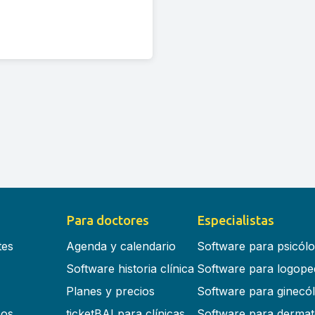
Para doctores
Especialistas
tes
Agenda y calendario
Software para psicól
Software historia clínica
Software para logope
Planes y precios
Software para ginecó
cos
ticketBAI para clínicas
Software para dermat