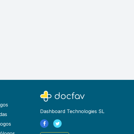
ogos
Dashboard Technologies SL
das
logos
ólogos