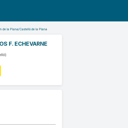
n de la Plana/Castelló de la Plana
COS F. ECHEVARNE
lló)