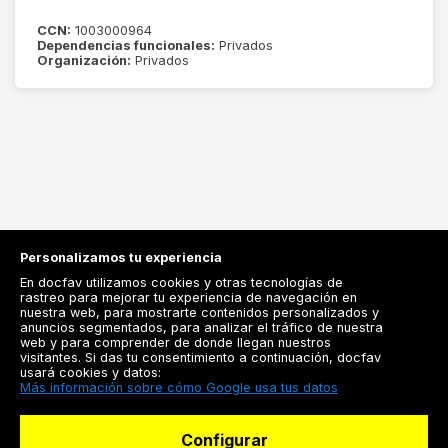
CCN:
1003000964
Dependencias funcionales:
Privados
Organización:
Privados
Personalizamos tu experiencia
En docfav utilizamos cookies y otras tecnologías de
rastreo para mejorar tu experiencia de navegación en
nuestra web, para mostrarte contenidos personalizados y
anuncios segmentados, para analizar el tráfico de nuestra
Registrarse
web y para comprender de donde llegan nuestros
visitantes. Si das tu consentimiento a continuación, docfav
Docfav
usará cookies y datos:
Más información sobre cómo Google usa tus datos
Recursos
Configurar
Para doctores