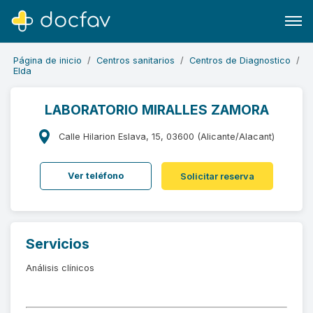
Página de inicio
Centros sanitarios
Centros de Diagnostico
Elda
LABORATORIO MIRALLES ZAMORA
Buscar
Calle Hilarion Eslava, 15, 03600 (Alicante/Alacant)
Software para clínicas
Ver teléfono
Solicitar reserva
Soporte
¿Eres un doctor?
Servicios
Análisis clínicos