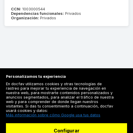
CCN:
1003000544
Dependencias funcionales:
Privados
Organización:
Privados
Personalizamos tu experiencia
En docfav utilizamos cookies y otras tecnologías de
rastreo para mejorar tu experiencia de navegación en
nuestra web, para mostrarte contenidos personalizados y
anuncios segmentados, para analizar el tráfico de nuestra
Registrarse
web y para comprender de donde llegan nuestros
visitantes. Si das tu consentimiento a continuación, docfav
Docfav
usará cookies y datos:
Más información sobre cómo Google usa tus datos
Recursos
Configurar
Para doctores