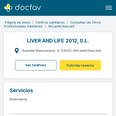
Página de inicio
Centros sanitarios
Consultas de Otros
Profesionales Sanitarios
Alicante/Alacant
LIVER AND LIFE 2012, S.L.
Buscar
Avenida Maisonnave, 9, 03003 (Alicante/Alacant)
Software para clínicas
Ver teléfono
Solicitar reserva
Soporte
¿Eres un doctor?
Servicios
Enfermería