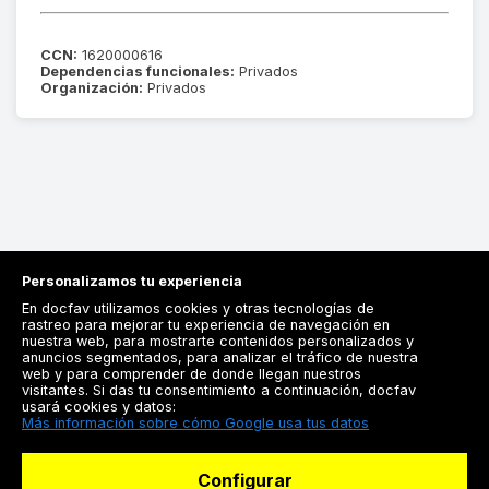
CCN:
1620000616
Dependencias funcionales:
Privados
Organización:
Privados
Personalizamos tu experiencia
En docfav utilizamos cookies y otras tecnologías de
rastreo para mejorar tu experiencia de navegación en
nuestra web, para mostrarte contenidos personalizados y
anuncios segmentados, para analizar el tráfico de nuestra
Registrarse
web y para comprender de donde llegan nuestros
visitantes. Si das tu consentimiento a continuación, docfav
Docfav
usará cookies y datos:
Más información sobre cómo Google usa tus datos
Recursos
Configurar
Para doctores