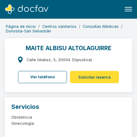
Página de inicio
Centros sanitarios
Consultas Médicas
Donostia-San Sebastián
MAITE ALBISU ALTOLAGUIRRE
Buscar
Calle Idiakez, 5, 20004 (Gipuzkoa)
Software para clínicas
Ver teléfono
Solicitar reserva
Soporte
¿Eres un doctor?
Servicios
Obstetricia
Ginecología