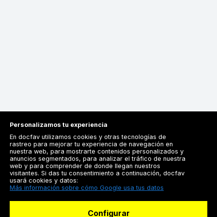
Personalizamos tu experiencia
En docfav utilizamos cookies y otras tecnologías de
rastreo para mejorar tu experiencia de navegación en
nuestra web, para mostrarte contenidos personalizados y
anuncios segmentados, para analizar el tráfico de nuestra
Registrarse
web y para comprender de donde llegan nuestros
visitantes. Si das tu consentimiento a continuación, docfav
Docfav
usará cookies y datos:
Más información sobre cómo Google usa tus datos
Recursos
Configurar
Para doctores