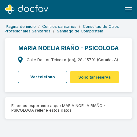
Página de inicio
Centros sanitarios
Consultas de Otros
Profesionales Sanitarios
Santiago de Compostela
MARIA NOELIA RIAÑO - PSICOLOGA
Buscar
Calle Doutor Teixeiro (do), 28, 15701 (Coruña, A)
Software para clínicas
Ver teléfono
Solicitar reserva
Soporte
¿Eres un doctor?
Estamos esperando a que MARIA NOELIA RIAÑO -
PSICOLOGA rellene estos datos