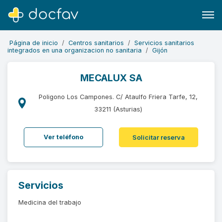
Página de inicio
Centros sanitarios
Servicios sanitarios
integrados en una organizacion no sanitaria
Gijón
MECALUX SA
Buscar
Poligono Los Campones. C/ Ataulfo Friera Tarfe, 12,
Software para clínicas
33211 (Asturias)
Soporte
Ver teléfono
Solicitar reserva
¿Eres un doctor?
Servicios
Medicina del trabajo