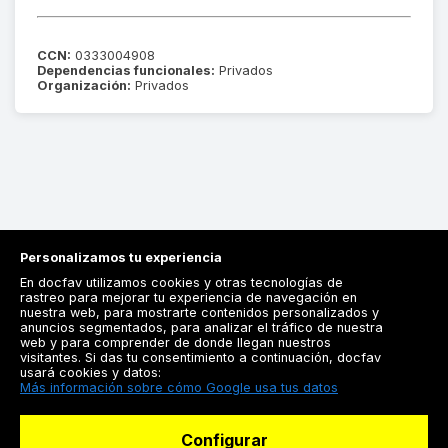
CCN:
0333004908
Dependencias funcionales:
Privados
Organización:
Privados
Personalizamos tu experiencia
En docfav utilizamos cookies y otras tecnologías de
rastreo para mejorar tu experiencia de navegación en
nuestra web, para mostrarte contenidos personalizados y
anuncios segmentados, para analizar el tráfico de nuestra
Registrarse
web y para comprender de donde llegan nuestros
visitantes. Si das tu consentimiento a continuación, docfav
Docfav
usará cookies y datos:
Más información sobre cómo Google usa tus datos
Recursos
Configurar
Para doctores