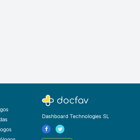
ogos
Dashboard Technologies SL
das
logos
ólogos