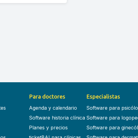
Para doctores
Especialistas
tes
Agenda y calendario
Software para psicól
Software historia clínica
Software para logope
Planes y precios
Software para ginecó
cos
ticketBAI para clínicas
Software para dermat