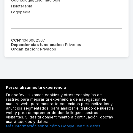
Odontología/Estomatología
Fisioterapia
Logopedia
CCN:
1046002567
Dependencias funcionales:
Privados
Organización:
Privados
Personalizamos tu experiencia
En docfav utilizamos cookies y otras tecnologías de
rastreo para mejorar tu experiencia de navegación en
nuestra web, para mostrarte contenidos personalizados y
anuncios segmentados, para analizar el tráfico de nuestra
Registrarse
web y para comprender de donde llegan nuestros
visitantes. Si das tu consentimiento a continuación, docfav
Docfav
usará cookies y datos:
Más información sobre cómo Google usa tus datos
Recursos