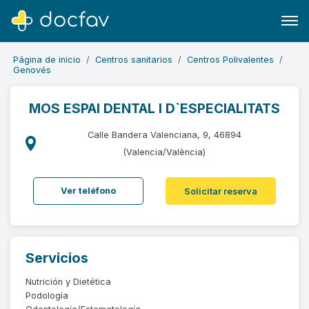
Página de inicio
Centros sanitarios
Centros Polivalentes
Genovés
MOS ESPAI DENTAL I D`ESPECIALITATS
Buscar
Calle Bandera Valenciana, 9, 46894
Software para clínicas
(Valencia/València)
Soporte
Ver teléfono
Solicitar reserva
¿Eres un doctor?
Servicios
Nutrición y Dietética
Podología