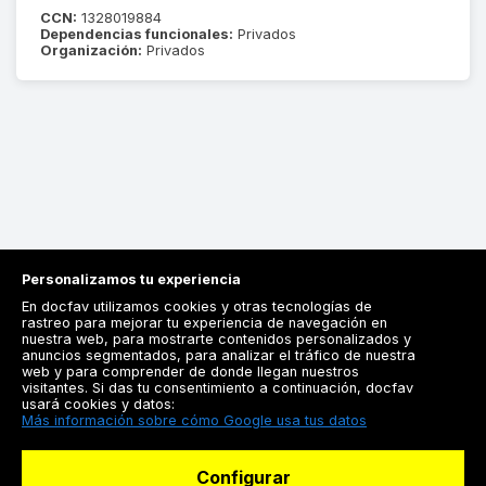
CCN:
1328019884
Dependencias funcionales:
Privados
Organización:
Privados
Personalizamos tu experiencia
En docfav utilizamos cookies y otras tecnologías de
rastreo para mejorar tu experiencia de navegación en
nuestra web, para mostrarte contenidos personalizados y
anuncios segmentados, para analizar el tráfico de nuestra
Registrarse
web y para comprender de donde llegan nuestros
visitantes. Si das tu consentimiento a continuación, docfav
Docfav
usará cookies y datos:
Más información sobre cómo Google usa tus datos
Recursos
Configurar
Para doctores