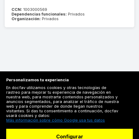
CCN:
1003000569
Dependencias funcionales:
Privados
Organización:
Privados
Personalizamos tu experiencia
En docfav utilizamos cookies y otras tecnologías de
rastreo para mejorar tu experiencia de navegación en
nuestra web, para mostrarte contenidos personalizados y
anuncios segmentados, para analizar el tráfico de nuestra
Registrarse
web y para comprender de donde llegan nuestros
visitantes. Si das tu consentimiento a continuación, docfav
Docfav
usará cookies y datos:
Más información sobre cómo Google usa tus datos
Recursos
Configurar
Para doctores