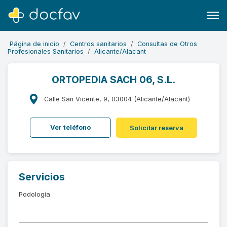
Página de inicio
Centros sanitarios
Consultas de Otros
Profesionales Sanitarios
Alicante/Alacant
ORTOPEDIA SACH 06, S.L.
Buscar
Calle San Vicente, 9, 03004 (Alicante/Alacant)
Software para clínicas
Ver teléfono
Solicitar reserva
Soporte
¿Eres un doctor?
Servicios
Podología