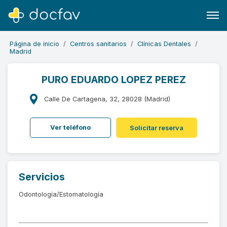
Página de inicio
Centros sanitarios
Clínicas Dentales
Madrid
PURO EDUARDO LOPEZ PEREZ
Buscar
Calle De Cartagena, 32, 28028 (Madrid)
Software para clínicas
Ver teléfono
Solicitar reserva
Soporte
¿Eres un doctor?
Servicios
Odontología/Estomatología