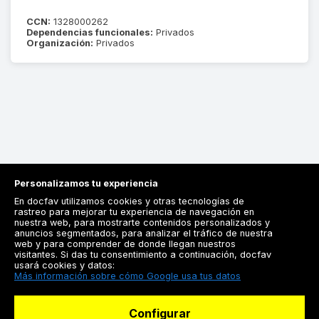
CCN:
1328000262
Dependencias funcionales:
Privados
Organización:
Privados
Personalizamos tu experiencia
En docfav utilizamos cookies y otras tecnologías de
rastreo para mejorar tu experiencia de navegación en
nuestra web, para mostrarte contenidos personalizados y
anuncios segmentados, para analizar el tráfico de nuestra
Registrarse
web y para comprender de donde llegan nuestros
visitantes. Si das tu consentimiento a continuación, docfav
Docfav
usará cookies y datos:
Más información sobre cómo Google usa tus datos
Recursos
Configurar
Para doctores