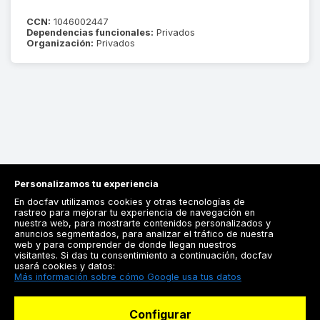
CCN:
1046002447
Dependencias funcionales:
Privados
Organización:
Privados
Personalizamos tu experiencia
En docfav utilizamos cookies y otras tecnologías de
rastreo para mejorar tu experiencia de navegación en
nuestra web, para mostrarte contenidos personalizados y
anuncios segmentados, para analizar el tráfico de nuestra
Registrarse
web y para comprender de donde llegan nuestros
visitantes. Si das tu consentimiento a continuación, docfav
Docfav
usará cookies y datos:
Más información sobre cómo Google usa tus datos
Recursos
Configurar
Para doctores