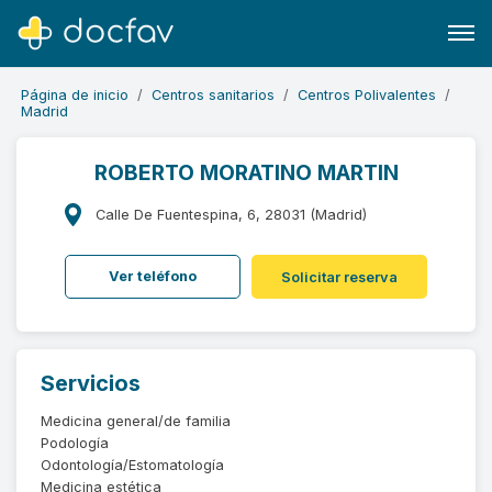
Página de inicio
Centros sanitarios
Centros Polivalentes
Madrid
ROBERTO MORATINO MARTIN
Buscar
Calle De Fuentespina, 6, 28031 (Madrid)
Software para clínicas
Ver teléfono
Solicitar reserva
Soporte
¿Eres un doctor?
Servicios
Medicina general/de familia
Podología
Odontología/Estomatología
Medicina estética