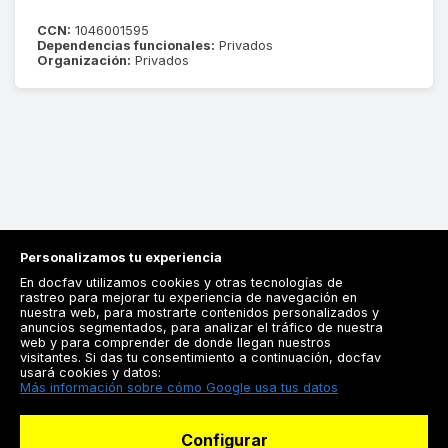
CCN:
1046001595
Dependencias funcionales:
Privados
Organización:
Privados
Personalizamos tu experiencia
En docfav utilizamos cookies y otras tecnologías de
rastreo para mejorar tu experiencia de navegación en
nuestra web, para mostrarte contenidos personalizados y
anuncios segmentados, para analizar el tráfico de nuestra
Registrarse
web y para comprender de donde llegan nuestros
visitantes. Si das tu consentimiento a continuación, docfav
Docfav
usará cookies y datos:
Más información sobre cómo Google usa tus datos
Recursos
Configurar
Para doctores