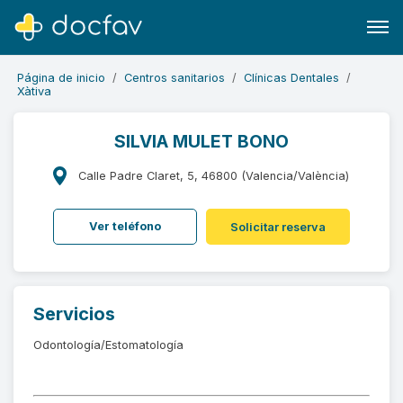
Página de inicio
Centros sanitarios
Clínicas Dentales
Xàtiva
SILVIA MULET BONO
Buscar
Calle Padre Claret, 5, 46800 (Valencia/València)
Software para clínicas
Ver teléfono
Solicitar reserva
Soporte
¿Eres un doctor?
Servicios
Odontología/Estomatología