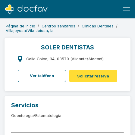
Página de inicio
Centros sanitarios
Clínicas Dentales
Villajoyosa/Vila Joiosa, la
SOLER DENTISTAS
Buscar
Calle Colon, 34, 03570 (Alicante/Alacant)
Software para clínicas
Ver teléfono
Solicitar reserva
Soporte
¿Eres un doctor?
Servicios
Odontología/Estomatología