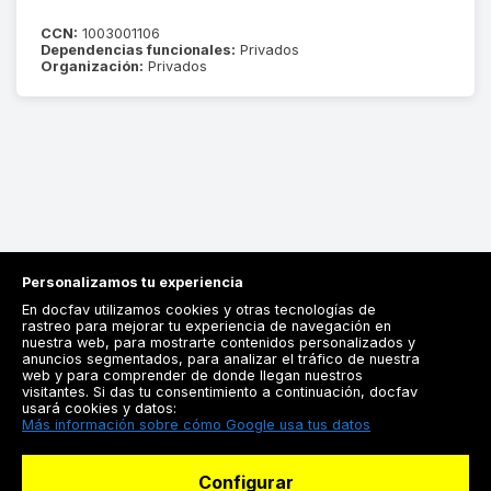
CCN:
1003001106
Dependencias funcionales:
Privados
Organización:
Privados
Personalizamos tu experiencia
En docfav utilizamos cookies y otras tecnologías de
rastreo para mejorar tu experiencia de navegación en
nuestra web, para mostrarte contenidos personalizados y
anuncios segmentados, para analizar el tráfico de nuestra
Registrarse
web y para comprender de donde llegan nuestros
visitantes. Si das tu consentimiento a continuación, docfav
Docfav
usará cookies y datos:
Más información sobre cómo Google usa tus datos
Recursos
Configurar
Para doctores