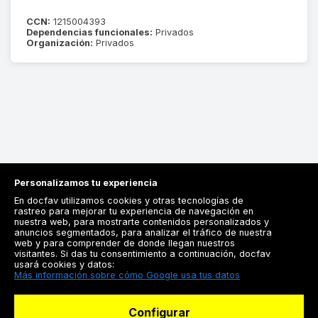
CCN:
1215004393
Dependencias funcionales:
Privados
Organización:
Privados
Personalizamos tu experiencia
En docfav utilizamos cookies y otras tecnologías de
rastreo para mejorar tu experiencia de navegación en
nuestra web, para mostrarte contenidos personalizados y
anuncios segmentados, para analizar el tráfico de nuestra
Registrarse
web y para comprender de donde llegan nuestros
visitantes. Si das tu consentimiento a continuación, docfav
Docfav
usará cookies y datos:
Más información sobre cómo Google usa tus datos
Recursos
Configurar
Para doctores