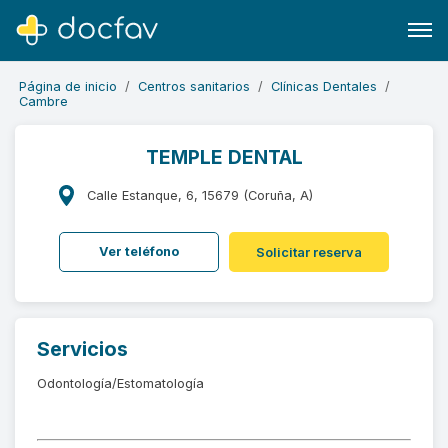
Página de inicio
Centros sanitarios
Clínicas Dentales
Cambre
TEMPLE DENTAL
Buscar
Calle Estanque, 6, 15679 (Coruña, A)
Software para clínicas
Ver teléfono
Solicitar reserva
Soporte
¿Eres un doctor?
Servicios
Odontología/Estomatología