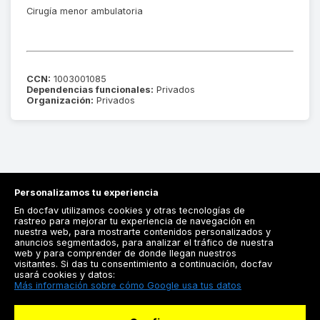
Cirugía menor ambulatoria
CCN:
1003001085
Dependencias funcionales:
Privados
Organización:
Privados
Personalizamos tu experiencia
En docfav utilizamos cookies y otras tecnologías de
rastreo para mejorar tu experiencia de navegación en
nuestra web, para mostrarte contenidos personalizados y
anuncios segmentados, para analizar el tráfico de nuestra
Registrarse
web y para comprender de donde llegan nuestros
visitantes. Si das tu consentimiento a continuación, docfav
Docfav
usará cookies y datos:
Más información sobre cómo Google usa tus datos
Recursos