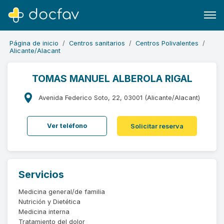
Página de inicio
Centros sanitarios
Centros Polivalentes
Alicante/Alacant
TOMAS MANUEL ALBEROLA RIGAL
Buscar
Avenida Federico Soto, 22, 03001 (Alicante/Alacant)
Software para clínicas
Ver teléfono
Solicitar reserva
Soporte
¿Eres un doctor?
Servicios
Medicina general/de familia
Nutrición y Dietética
Medicina interna
Tratamiento del dolor