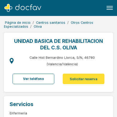
Página de inicio
Centros sanitarios
Otros Centros
Especializados
Oliva
UNIDAD BASICA DE REHABILITACION
DEL C.S. OLIVA
Buscar
Software para clínicas
Calle Hist Bernardino Llorca, S/N, 46780
(Valencia/València)
Soporte
¿Eres un doctor?
Ver teléfono
Solicitar reserva
Servicios
Enfermería