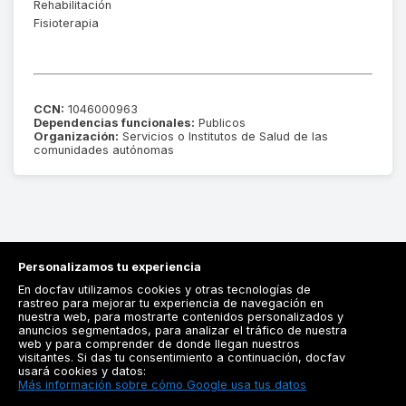
Rehabilitación
Fisioterapia
CCN:
1046000963
Dependencias funcionales:
Publicos
Organización:
Servicios o Institutos de Salud de las
comunidades autónomas
Personalizamos tu experiencia
En docfav utilizamos cookies y otras tecnologías de
rastreo para mejorar tu experiencia de navegación en
nuestra web, para mostrarte contenidos personalizados y
anuncios segmentados, para analizar el tráfico de nuestra
Registrarse
web y para comprender de donde llegan nuestros
visitantes. Si das tu consentimiento a continuación, docfav
Docfav
usará cookies y datos:
Más información sobre cómo Google usa tus datos
Recursos