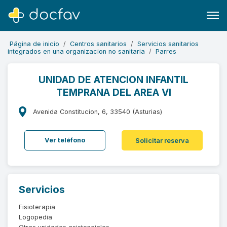
Página de inicio
Centros sanitarios
Servicios sanitarios
integrados en una organizacion no sanitaria
Parres
UNIDAD DE ATENCION INFANTIL
TEMPRANA DEL AREA VI
Buscar
Software para clínicas
Avenida Constitucion, 6, 33540 (Asturias)
Soporte
Ver teléfono
Solicitar reserva
¿Eres un doctor?
Servicios
Fisioterapia
Logopedia