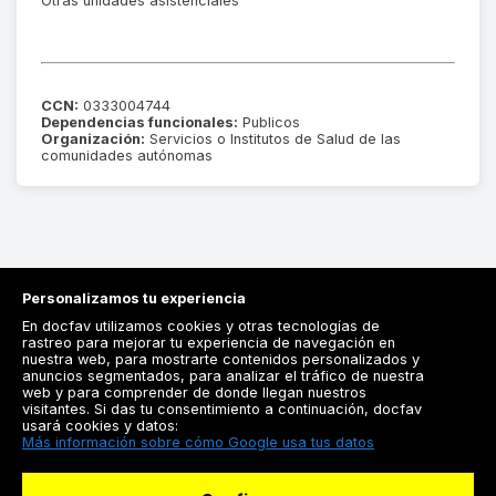
Otras unidades asistenciales
CCN:
0333004744
Dependencias funcionales:
Publicos
Organización:
Servicios o Institutos de Salud de las
comunidades autónomas
Personalizamos tu experiencia
En docfav utilizamos cookies y otras tecnologías de
rastreo para mejorar tu experiencia de navegación en
nuestra web, para mostrarte contenidos personalizados y
anuncios segmentados, para analizar el tráfico de nuestra
Registrarse
web y para comprender de donde llegan nuestros
visitantes. Si das tu consentimiento a continuación, docfav
Docfav
usará cookies y datos:
Más información sobre cómo Google usa tus datos
Recursos