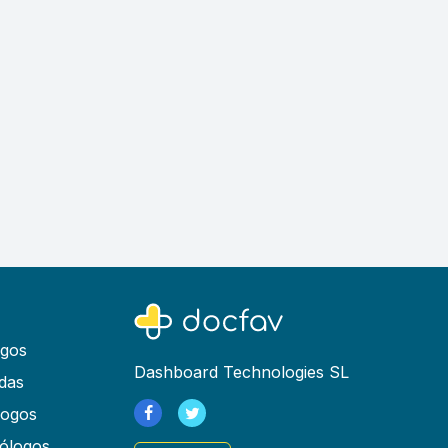
ogos
Dashboard Technologies SL
das
logos
ólogos