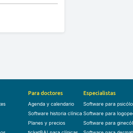
Para doctores
Especialistas
tes
Agenda y calendario
Software para psicól
Software historia clínica
Software para logope
Planes y precios
Software para ginecó
cos
ticketBAI para clínicas
Software para dermat