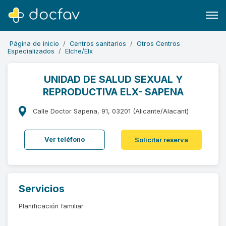
Página de inicio
Centros sanitarios
Otros Centros
Especializados
Elche/Elx
UNIDAD DE SALUD SEXUAL Y
REPRODUCTIVA ELX- SAPENA
Buscar
Software para clínicas
Calle Doctor Sapena, 91, 03201 (Alicante/Alacant)
Soporte
Ver teléfono
Solicitar reserva
¿Eres un doctor?
Servicios
Planificación familiar