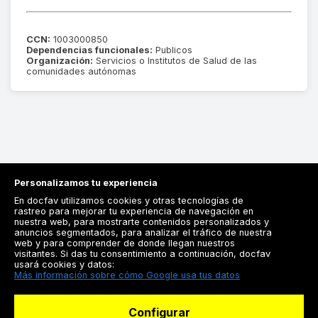
CCN:
1003000850
Dependencias funcionales:
Publicos
Organización:
Servicios o Institutos de Salud de las
comunidades autónomas
Personalizamos tu experiencia
En docfav utilizamos cookies y otras tecnologías de
rastreo para mejorar tu experiencia de navegación en
nuestra web, para mostrarte contenidos personalizados y
anuncios segmentados, para analizar el tráfico de nuestra
Registrarse
web y para comprender de donde llegan nuestros
visitantes. Si das tu consentimiento a continuación, docfav
Docfav
usará cookies y datos:
Más información sobre cómo Google usa tus datos
Recursos
Configurar
Para doctores