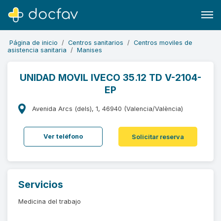
Página de inicio
Centros sanitarios
Centros moviles de
asistencia sanitaria
Manises
UNIDAD MOVIL IVECO 35.12 TD V-2104-
EP
Buscar
Software para clínicas
Avenida Arcs (dels), 1, 46940 (Valencia/València)
Soporte
Ver teléfono
Solicitar reserva
¿Eres un doctor?
Servicios
Medicina del trabajo