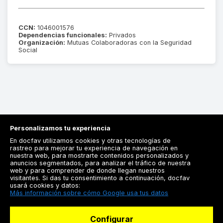
CCN:
1046001576
Dependencias funcionales:
Privados
Organización:
Mutuas Colaboradoras con la Seguridad
Social
Personalizamos tu experiencia
En docfav utilizamos cookies y otras tecnologías de
rastreo para mejorar tu experiencia de navegación en
nuestra web, para mostrarte contenidos personalizados y
anuncios segmentados, para analizar el tráfico de nuestra
Registrarse
web y para comprender de donde llegan nuestros
visitantes. Si das tu consentimiento a continuación, docfav
Docfav
usará cookies y datos:
Más información sobre cómo Google usa tus datos
Recursos
Configurar
Para doctores