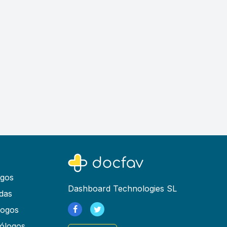
ogos
Dashboard Technologies SL
das
logos
ólogos