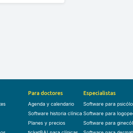
Para doctores
Especialistas
tes
Agenda y calendario
Software para psicól
Software historia clínica
Software para logope
Planes y precios
Software para ginecó
cos
ticketBAI para clínicas
Software para dermat