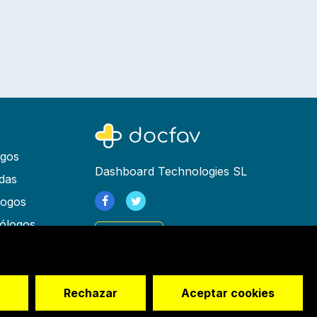
ogos
Dashboard Technologies SL
das
logos
ólogos
Registrarse
as
rapeutas
os
Rechazar
Aceptar cookies