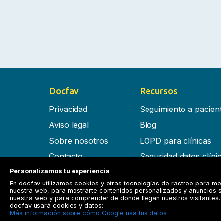
Docfav
Recursos
Privacidad
Seguimiento a pacien
Aviso legal
Blog
Sobre nosotros
LOPD para clínicas
Contacto
Seguridad datos clíni
Términos y condiciones
Software para clínica
Personalizamos tu experiencia
En docfav utilizamos cookies y otras tecnologías de rastreo para me
RGPD
nuestra web, para mostrarte contenidos personalizados y anuncios s
nuestra web y para comprender de donde llegan nuestros visitantes. 
docfav usará cookies y datos:
Más información sobre cómo Google usa tus datos