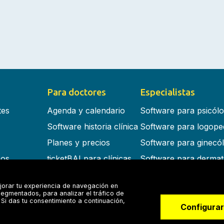
Para doctores
Especialistas
tes
Agenda y calendario
Software para psicól
Software historia clínica
Software para logope
Planes y precios
Software para ginecó
cos
ticketBAI para clínicas
Software para dermat
s en la nube
Software para dentist
jorar tu experiencia de navegación en
Software para fisiote
egmentados, para analizar el tráfico de
Si das tu consentimiento a continuación,
Software para otorrin
Configurar