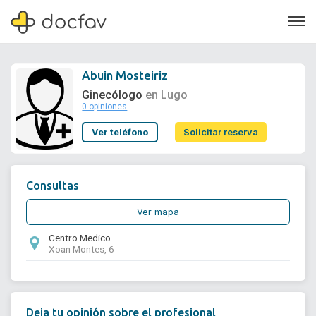
Abuin Mosteiriz
Ginecólogo
en Lugo
0 opiniones
Soporte
Ver teléfono
Solicitar reserva
Quiénes somos
¿Eres un doctor?
Consultas
Ver mapa
Centro Medico
Xoan Montes, 6
Deja tu opinión sobre el profesional