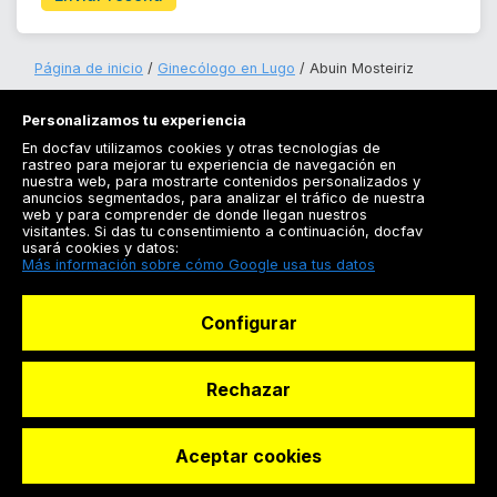
Página de inicio
Ginecólogo en Lugo
Abuin Mosteiriz
Personalizamos tu experiencia
En docfav utilizamos cookies y otras tecnologías de
rastreo para mejorar tu experiencia de navegación en
nuestra web, para mostrarte contenidos personalizados y
anuncios segmentados, para analizar el tráfico de nuestra
Registrarse
web y para comprender de donde llegan nuestros
visitantes. Si das tu consentimiento a continuación, docfav
Docfav
usará cookies y datos:
Más información sobre cómo Google usa tus datos
Recursos
Configurar
Para doctores
Especialistas
Rechazar
Aceptar cookies
© Dashboard Technologies S.L
Solicitar reserva