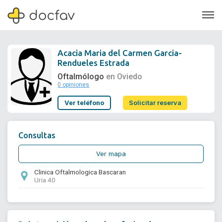
Acacia Maria del Carmen Garcia-
Rendueles Estrada
Oftalmólogo
en Oviedo
0 opiniones
Soporte
Ver teléfono
Solicitar reserva
Quiénes somos
¿Eres un doctor?
Consultas
Ver mapa
Clinica Oftalmologica Bascaran
Uria 40