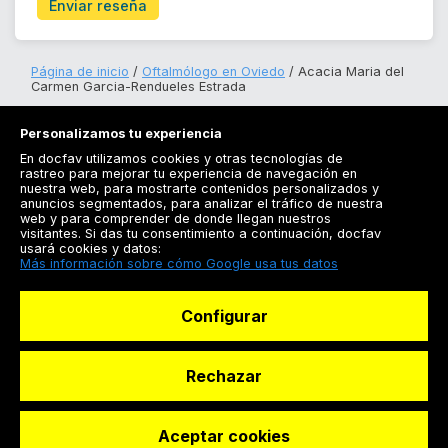
Enviar reseña
Página de inicio
Oftalmólogo en Oviedo
Acacia Maria del
Carmen Garcia-Rendueles Estrada
Personalizamos tu experiencia
En docfav utilizamos cookies y otras tecnologías de
rastreo para mejorar tu experiencia de navegación en
nuestra web, para mostrarte contenidos personalizados y
anuncios segmentados, para analizar el tráfico de nuestra
Registrarse
web y para comprender de donde llegan nuestros
visitantes. Si das tu consentimiento a continuación, docfav
Docfav
usará cookies y datos:
Más información sobre cómo Google usa tus datos
Recursos
Configurar
Para doctores
Especialistas
Rechazar
Aceptar cookies
© Dashboard Technologies S.L