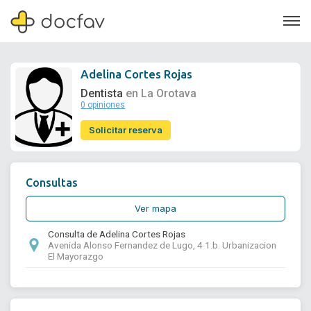
Adelina Cortes Rojas
Dentista
en La Orotava
0 opiniones
Soporte
Solicitar reserva
Quiénes somos
¿Eres un doctor?
Consultas
Ver mapa
Consulta de Adelina Cortes Rojas
Avenida Alonso Fernandez de Lugo, 4 1.b. Urbanizacion
El Mayorazgo