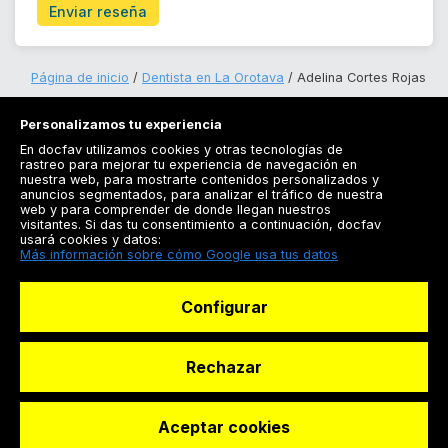
Enviar reseña
Página de inicio
Dentista en La Orotava
Adelina Cortes Rojas
Personalizamos tu experiencia
En docfav utilizamos cookies y otras tecnologías de
rastreo para mejorar tu experiencia de navegación en
nuestra web, para mostrarte contenidos personalizados y
anuncios segmentados, para analizar el tráfico de nuestra
Registrarse
web y para comprender de donde llegan nuestros
visitantes. Si das tu consentimiento a continuación, docfav
Docfav
usará cookies y datos:
Más información sobre cómo Google usa tus datos
Recursos
Configurar
Para doctores
Especialistas
Rechazar
Aceptar cookies
© Dashboard Technologies S.L