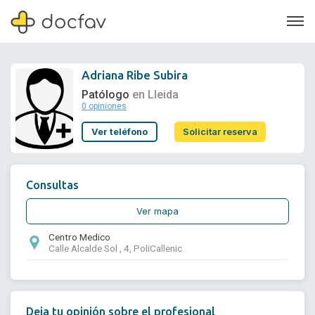
Adriana Ribe Subira
Patólogo
en Lleida
0 opiniones
Soporte
Ver teléfono
Solicitar reserva
Quiénes somos
¿Eres un doctor?
Consultas
Ver mapa
Centro Medico
Calle Alcalde Sol , 4, PoliCallenic
Deja tu opinión sobre el profesional