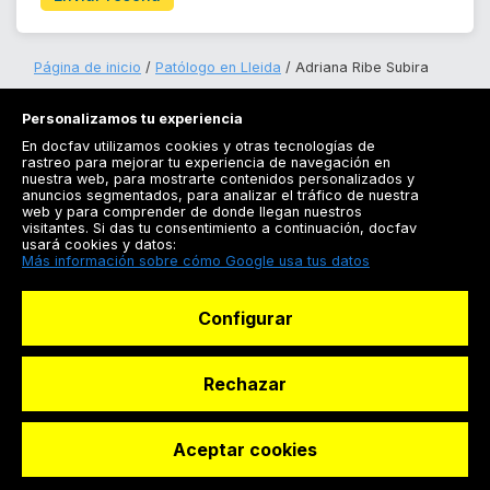
Página de inicio
Patólogo en Lleida
Adriana Ribe Subira
Personalizamos tu experiencia
En docfav utilizamos cookies y otras tecnologías de
rastreo para mejorar tu experiencia de navegación en
nuestra web, para mostrarte contenidos personalizados y
anuncios segmentados, para analizar el tráfico de nuestra
Registrarse
web y para comprender de donde llegan nuestros
visitantes. Si das tu consentimiento a continuación, docfav
Docfav
usará cookies y datos:
Más información sobre cómo Google usa tus datos
Recursos
Configurar
Para doctores
Especialistas
Rechazar
Aceptar cookies
© Dashboard Technologies S.L
Solicitar reserva