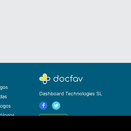
ogos
Dashboard Technologies SL
das
logos
ólogos
Registrarse
as