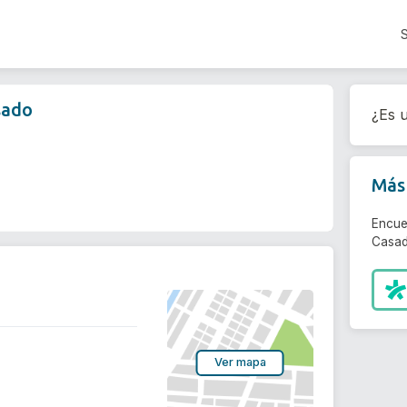
sado
¿Es u
Más 
Encue
Casad
Ver mapa