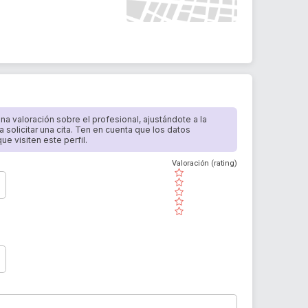
 una valoración sobre el profesional, ajustándote a la
a solicitar una cita. Ten en cuenta que los datos
e visiten este perfil.
Valoración (rating)
( )
( )
( )
( )
( )