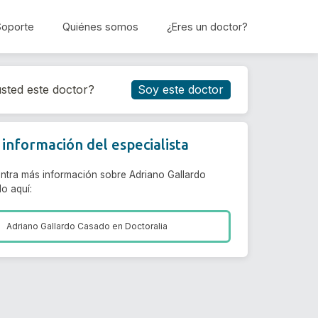
Soporte
Quiénes somos
¿Eres un doctor?
Reservar cita
sted este doctor?
Soy este doctor
información del especialista
ntra más información sobre Adriano Gallardo
o aquí:
Adriano Gallardo Casado en
Doctoralia