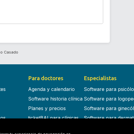
do Casado
Para doctores
Especialistas
tes
Agenda y calendario
Software para psicól
Software historia clínica
Software para logope
Planes y precios
Software para ginecó
cos
ticketBAI para clínicas
Software para dermat
s en la nube
Software para dentist