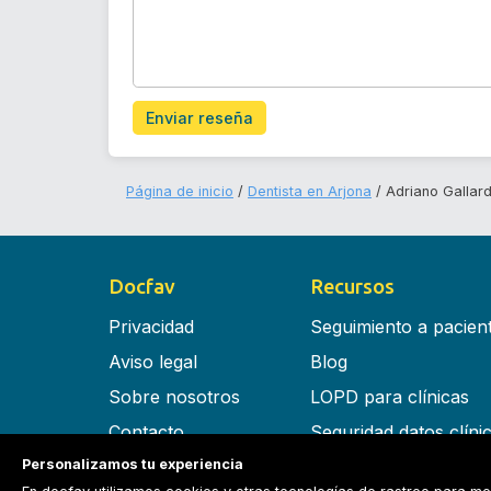
Enviar reseña
Página de inicio
Dentista en Arjona
Adriano Gallar
Docfav
Recursos
Privacidad
Seguimiento a pacien
Aviso legal
Blog
Sobre nosotros
LOPD para clínicas
Contacto
Seguridad datos clíni
Personalizamos tu experiencia
Términos y condiciones
Software para clínica