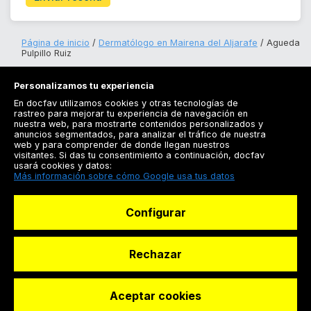
Página de inicio
Dermatólogo en Mairena del Aljarafe
Agueda
Pulpillo Ruiz
Personalizamos tu experiencia
En docfav utilizamos cookies y otras tecnologías de
rastreo para mejorar tu experiencia de navegación en
nuestra web, para mostrarte contenidos personalizados y
anuncios segmentados, para analizar el tráfico de nuestra
Registrarse
web y para comprender de donde llegan nuestros
visitantes. Si das tu consentimiento a continuación, docfav
Docfav
usará cookies y datos:
Más información sobre cómo Google usa tus datos
Recursos
Configurar
Para doctores
Especialistas
Rechazar
Aceptar cookies
© Dashboard Technologies S.L