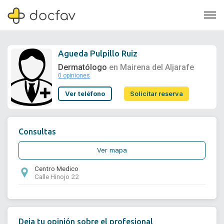
Agueda Pulpillo Ruiz
Dermatólogo
en Mairena del Aljarafe
0 opiniones
Soporte
Ver teléfono
Solicitar reserva
Quiénes somos
¿Eres un doctor?
Consultas
Ver mapa
Centro Medico
Calle Hinojo 22
Deja tu opinión sobre el profesional