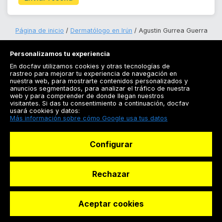
Página de inicio
Dermatólogo en Irún
Agustin Gurrea Guerra
Personalizamos tu experiencia
En docfav utilizamos cookies y otras tecnologías de
rastreo para mejorar tu experiencia de navegación en
nuestra web, para mostrarte contenidos personalizados y
anuncios segmentados, para analizar el tráfico de nuestra
Registrarse
web y para comprender de donde llegan nuestros
visitantes. Si das tu consentimiento a continuación, docfav
Docfav
usará cookies y datos:
Más información sobre cómo Google usa tus datos
Recursos
Configurar
Para doctores
Especialistas
Rechazar
Aceptar cookies
© Dashboard Technologies S.L
Solicitar reserva