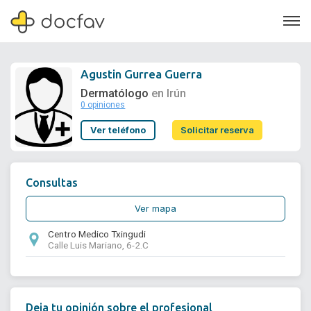
Agustin Gurrea Guerra
Dermatólogo
en Irún
0 opiniones
Soporte
Ver teléfono
Solicitar reserva
Quiénes somos
¿Eres un doctor?
Consultas
Ver mapa
Centro Medico Txingudi
Calle Luis Mariano, 6-2.C
Deja tu opinión sobre el profesional