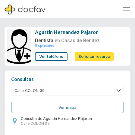
Agustin Hernandez Pajaron
Dentista
en Casas de Benitez
0 opiniones
Soporte
Ver teléfono
Solicitar reserva
Quiénes somos
¿Eres un doctor?
Consultas
Ver mapa
Consulta de Agustin Hernandez Pajaron
Calle COLON 39