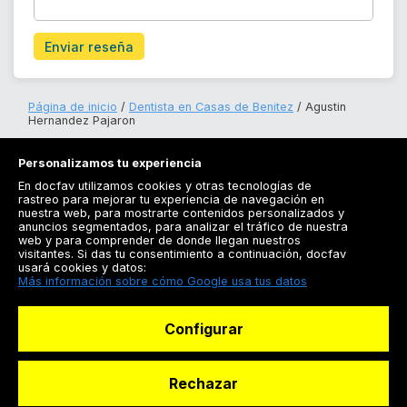
Enviar reseña
Página de inicio
Dentista en Casas de Benitez
Agustin
Hernandez Pajaron
Personalizamos tu experiencia
En docfav utilizamos cookies y otras tecnologías de
rastreo para mejorar tu experiencia de navegación en
nuestra web, para mostrarte contenidos personalizados y
anuncios segmentados, para analizar el tráfico de nuestra
Registrarse
web y para comprender de donde llegan nuestros
visitantes. Si das tu consentimiento a continuación, docfav
Docfav
usará cookies y datos:
Más información sobre cómo Google usa tus datos
Recursos
Configurar
Para doctores
Especialistas
Rechazar