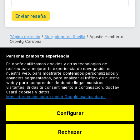
Enviar reseña
Página de inicio
Alergólogo en Sevilla
Agustin Humberto
Orovitg Cardona
Personalizamos tu experiencia
En docfav utilizamos cookies y otras tecnologías de
rastreo para mejorar tu experiencia de navegación en
nuestra web, para mostrarte contenidos personalizados y
anuncios segmentados, para analizar el tráfico de nuestra
Registrarse
web y para comprender de donde llegan nuestros
visitantes. Si das tu consentimiento a continuación, docfav
Docfav
usará cookies y datos:
Más información sobre cómo Google usa tus datos
Recursos
Configurar
Para doctores
Especialistas
Rechazar