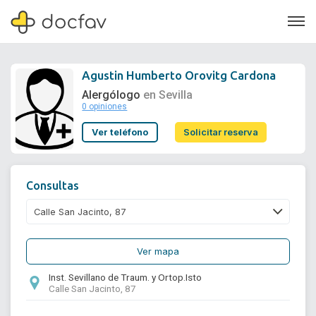
Agustin Humberto Orovitg Cardona
Alergólogo
en Sevilla
0 opiniones
Soporte
Ver teléfono
Solicitar reserva
Quiénes somos
¿Eres un doctor?
Consultas
Ver mapa
Inst. Sevillano de Traum. y Ortop.Isto
Calle San Jacinto, 87