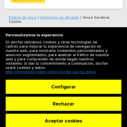
Página de inicio
Enfermero en Alicante
Ainoa Sanabria
Castillo
Personalizamos tu experiencia
En docfav utilizamos cookies y otras tecnologías de
rastreo para mejorar tu experiencia de navegación en
nuestra web, para mostrarte contenidos personalizados y
anuncios segmentados, para analizar el tráfico de nuestra
Registrarse
web y para comprender de donde llegan nuestros
visitantes. Si das tu consentimiento a continuación, docfav
Docfav
usará cookies y datos:
Más información sobre cómo Google usa tus datos
Recursos
Configurar
Para doctores
Especialistas
Rechazar
Aceptar cookies
© Dashboard Technologies S.L