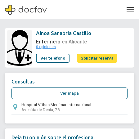
Ainoa Sanabria Castillo
Enfermero
en Alicante
0 opiniones
Soporte
Ver teléfono
Solicitar reserva
Quiénes somos
¿Eres un doctor?
Consultas
Ver mapa
Hospital Vithas Medimar Internacional
Avenida de Denia, 78
Deja tu opinión sobre el profesional