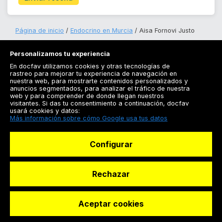
Página de inicio
Endocrino en Murcia
Aisa Fornovi Justo
Personalizamos tu experiencia
En docfav utilizamos cookies y otras tecnologías de
rastreo para mejorar tu experiencia de navegación en
nuestra web, para mostrarte contenidos personalizados y
anuncios segmentados, para analizar el tráfico de nuestra
Registrarse
web y para comprender de donde llegan nuestros
visitantes. Si das tu consentimiento a continuación, docfav
Docfav
usará cookies y datos:
Más información sobre cómo Google usa tus datos
Recursos
Configurar
Para doctores
Especialistas
Rechazar
Aceptar cookies
© Dashboard Technologies S.L
Solicitar reserva