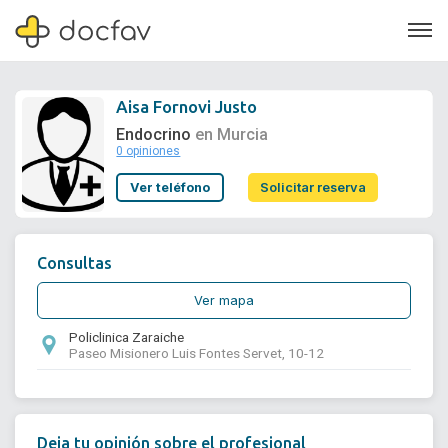
Aisa Fornovi Justo
Endocrino
en Murcia
0 opiniones
Soporte
Ver teléfono
Solicitar reserva
Quiénes somos
¿Eres un doctor?
Consultas
Ver mapa
Policlinica Zaraiche
Paseo Misionero Luis Fontes Servet, 10-12
Deja tu opinión sobre el profesional