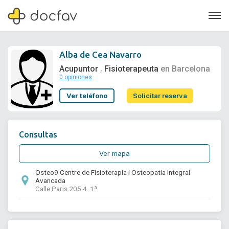
Alba de Cea Navarro
Acupuntor
Fisioterapeuta
en Barcelona
,
0 opiniones
Soporte
Ver teléfono
Solicitar reserva
Quiénes somos
¿Eres un doctor?
Consultas
Ver mapa
Osteo9 Centre de Fisioterapia i Osteopatia Integral
Avancada
Calle Paris 205 4. 1ª