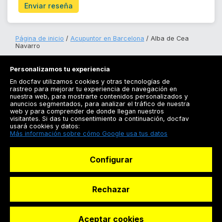
Enviar reseña
Página de inicio
Acupuntor en Barcelona
Alba de Cea
Navarro
Personalizamos tu experiencia
En docfav utilizamos cookies y otras tecnologías de
rastreo para mejorar tu experiencia de navegación en
nuestra web, para mostrarte contenidos personalizados y
anuncios segmentados, para analizar el tráfico de nuestra
Registrarse
web y para comprender de donde llegan nuestros
visitantes. Si das tu consentimiento a continuación, docfav
Docfav
usará cookies y datos:
Más información sobre cómo Google usa tus datos
Recursos
Configurar
Para doctores
Especialistas
Rechazar
Aceptar cookies