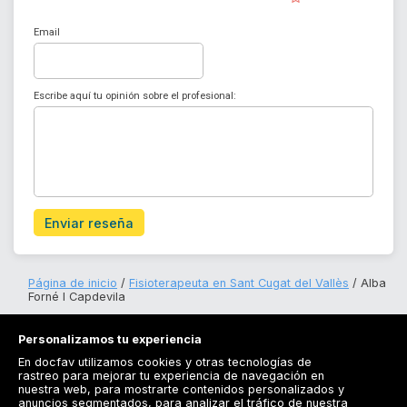
Email
Escribe aquí tu opinión sobre el profesional:
Enviar reseña
Página de inicio
Fisioterapeuta en Sant Cugat del Vallès
Alba
Forné I Capdevila
Personalizamos tu experiencia
En docfav utilizamos cookies y otras tecnologías de
rastreo para mejorar tu experiencia de navegación en
nuestra web, para mostrarte contenidos personalizados y
anuncios segmentados, para analizar el tráfico de nuestra