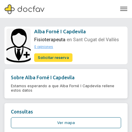
Alba Forné I Capdevila
Fisioterapeuta
en Sant Cugat del Vallès
0 opiniones
Soporte
Solicitar reserva
Quiénes somos
¿Eres un doctor?
Sobre
Alba Forné I Capdevila
Estamos esperando a que Alba Forné I Capdevila rellene
estos datos
Consultas
Ver mapa