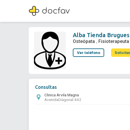
Alba Tienda Brugues
Osteópata
,
Fisioterapeuta
Alba Tienda Brugues
Osteópata
Fisioterapeuta
,
Ver teléfono
Solicita
Consultas
Clinica Arvila Magna
AvenidaDiagonal 442