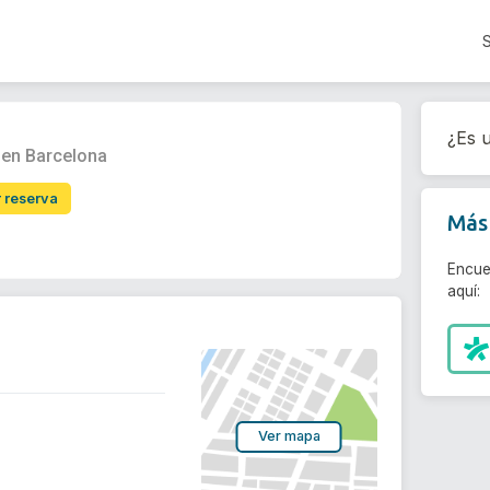
¿Es u
en Barcelona
r reserva
Más 
Encue
aquí:
Ver mapa