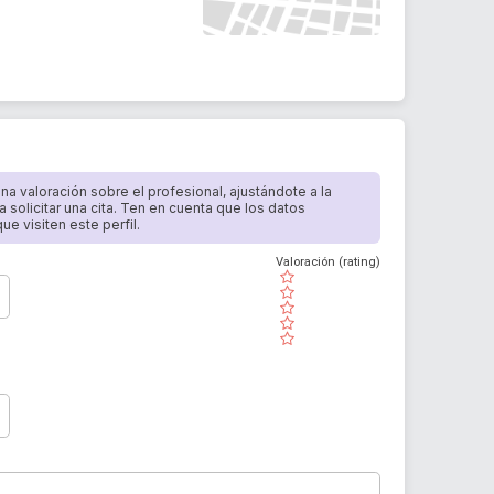
 una valoración sobre el profesional, ajustándote a la
a solicitar una cita. Ten en cuenta que los datos
e visiten este perfil.
Valoración (rating)
( )
( )
( )
( )
( )