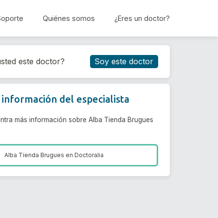
Soporte
Quiénes somos
¿Eres un doctor?
Reservar cita
sted este doctor?
Soy este doctor
información del especialista
ntra más información sobre Alba Tienda Brugues
Alba Tienda Brugues en
Doctoralia