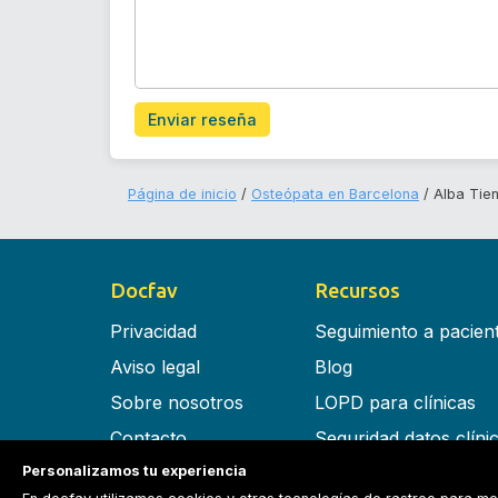
Enviar reseña
Página de inicio
Osteópata en Barcelona
Alba Tie
Docfav
Recursos
Privacidad
Seguimiento a pacien
Aviso legal
Blog
Sobre nosotros
LOPD para clínicas
Contacto
Seguridad datos clíni
Personalizamos tu experiencia
Términos y condiciones
Software para clínica