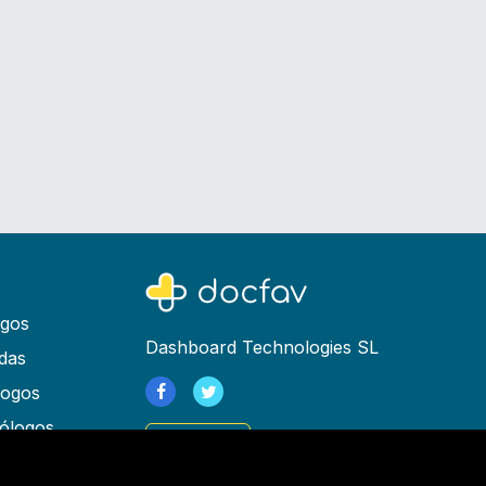
ogos
Dashboard Technologies SL
das
logos
ólogos
Registrarse
as