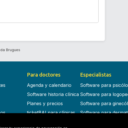
nda Brugues
Para doctores
Especialistas
tes
Agenda y calendario
Software para psicól
Software historia clínica
Software para logope
Planes y precios
Software para ginecó
cos
ticketBAI para clínicas
Software para dermat
s en la nube
Software para dentist