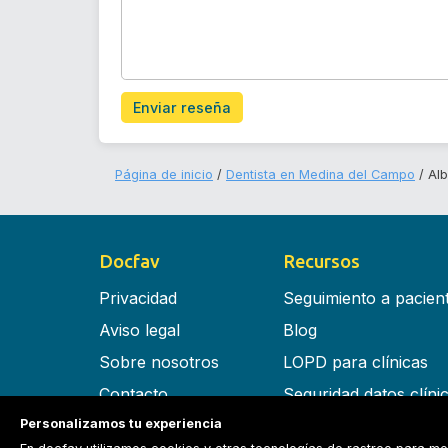
Enviar reseña
Página de inicio
Dentista en Medina del Campo
Alb
Docfav
Recursos
Privacidad
Seguimiento a pacien
Aviso legal
Blog
Sobre nosotros
LOPD para clínicas
Contacto
Seguridad datos clíni
Personalizamos tu experiencia
Términos y condiciones
Software para clínica