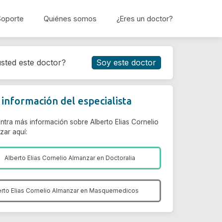
Soporte
Quiénes somos
¿Eres un doctor?
Reservar cita
sted este doctor?
Soy este doctor
información del especialista
ntra más información sobre Alberto Elias Cornelio
zar aquí:
Alberto Elias Cornelio Almanzar en
Doctoralia
rto Elias Cornelio Almanzar en
Masquemedicos