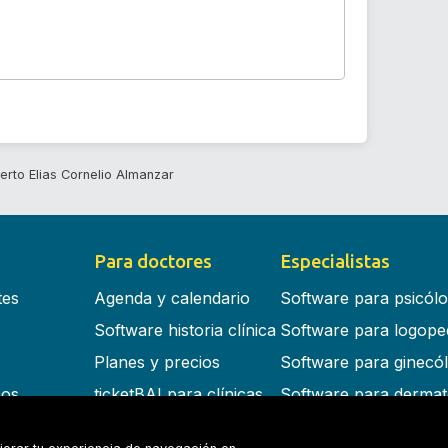
erto Elias Cornelio Almanzar
Para doctores
Especialistas
tes
Agenda y calendario
Software para psicól
Software historia clínica
Software para logope
Planes y precios
Software para ginecó
cos
ticketBAI para clínicas
Software para dermat
s en la nube
Software para dentist