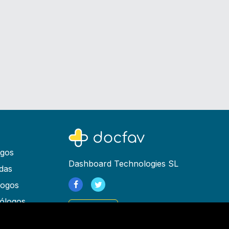
ogos
Dashboard Technologies SL
das
logos
ólogos
Registrarse
as