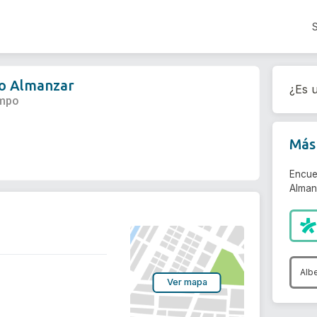
io Almanzar
¿Es u
ampo
Más 
Encue
Alman
Albe
Ver mapa