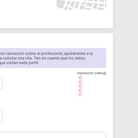
 una valoración sobre el profesional, ajustándote a la
a solicitar una cita. Ten en cuenta que los datos
e visiten este perfil.
Valoración (rating)
( )
( )
( )
( )
( )