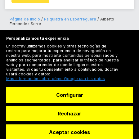
Página de inicio
Psiquiatra en Esparreguera
Alberto
Fernandez Serra
Personalizamos tu experiencia
En docfav utilizamos cookies y otras tecnologías de
rastreo para mejorar tu experiencia de navegación en
nuestra web, para mostrarte contenidos personalizados y
anuncios segmentados, para analizar el tráfico de nuestra
Registrarse
web y para comprender de donde llegan nuestros
visitantes. Si das tu consentimiento a continuación, docfav
Docfav
usará cookies y datos:
Más información sobre cómo Google usa tus datos
Recursos
Configurar
Para doctores
Especialistas
Rechazar
Aceptar cookies
© Dashboard Technologies S.L