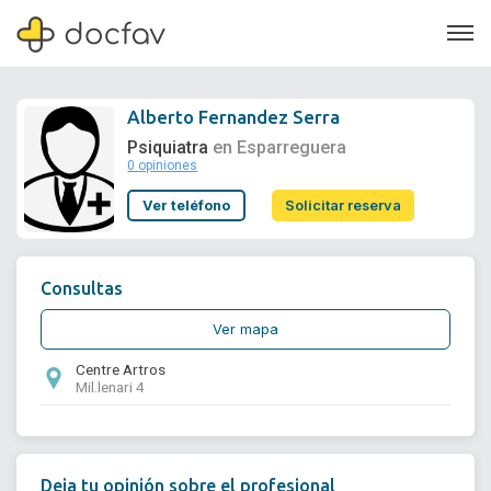
Alberto Fernandez Serra
Psiquiatra
en Esparreguera
0 opiniones
Soporte
Ver teléfono
Solicitar reserva
Quiénes somos
¿Eres un doctor?
Consultas
Ver mapa
Centre Artros
Mil.lenari 4
Deja tu opinión sobre el profesional