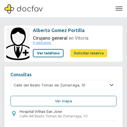
Alberto Gomez Portilla
Cirujano general
en Vitoria
0 opiniones
Soporte
Ver teléfono
Solicitar reserva
Quiénes somos
¿Eres un doctor?
Consultas
Ver mapa
Hospital Vithas San Jose
Calle del Beato Tomas de Zumarraga, 10