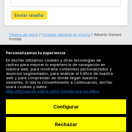
Enviar reseña
Página de inicio
Cirujano general en Vitoria
Alberto Gomez
Portilla
Personalizamos tu experiencia
En docfav utilizamos cookies y otras tecnologías de
rastreo para mejorar tu experiencia de navegación en
nuestra web, para mostrarte contenidos personalizados y
anuncios segmentados, para analizar el tráfico de nuestra
Registrarse
web y para comprender de donde llegan nuestros
visitantes. Si das tu consentimiento a continuación, docfav
Docfav
usará cookies y datos:
Más información sobre cómo Google usa tus datos
Recursos
Configurar
Para doctores
Especialistas
Rechazar